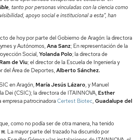
ible
, tanto por personas vinculadas con la ciencia como
isibilidad, apoyo social e institucional a esta”, han
 acto de hoy por parte del Gobierno de Aragón: la directora
e Pymes y Autónomos,
Ana Sanz
; En representación de la
royección Social,
Yolanda Polo
; la directora de
 Ram de Viu
; el director de la Escuela de Ingeniería y
tor del Área de Deportes,
Alberto Sánchez.
 CSIC en Aragón,
María Jesús Lázaro
, y Manuel
la Dei (CSIC); la directora de ITAINNOVA,
Esther
la empresa patrocinadora
Certest Biotec
,
Guadalupe del
 que, como no podía ser de otra manera, ha tenido
2 π
. La mayor parte del trazado ha discurrido por
iano Esquillor Gómez y las instalaciones de ITAINNOVA, el