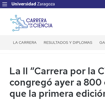
LA CARRERA
RESULTADOS Y DIPLOMAS
GA
Ficha
Técnica
Recorrido
La II “Carrera por la
Servicios
congregó ayer a 800 
a
participantes
que la primera edició
Preguntas
Frecuentes