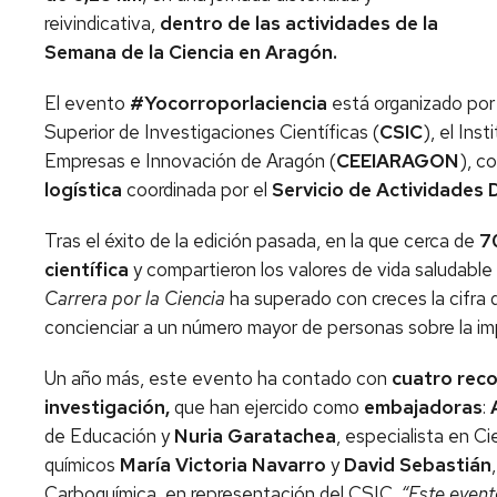
reivindicativa,
dentro de las actividades de la
Semana de la Ciencia en Aragón.
El evento
#Yocorroporlaciencia
está organizado po
Superior de Investigaciones Científicas (
CSIC
), el Ins
Empresas e Innovación de Aragón (
CEEIARAGON
), c
logística
coordinada por el
Servicio de Actividades 
Tras el éxito de la edición pasada, en la que cerca de
7
científica
y compartieron los valores de vida saludable
Carrera por la Ciencia
ha superado con creces la cifra 
concienciar a un número mayor de personas sobre la impo
Un año más, este evento ha contado con
cuatro reco
investigación,
que han ejercido como
embajadoras
:
de Educación y
Nuria Garatachea
, especialista en C
químicos
María Victoria Navarro
y
David Sebastián
Carboquímica, en representación del CSIC.
“Este event