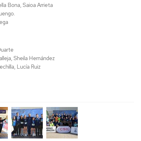
lla Bona, Saioa Arrieta
Luengo.
Vega
Duarte
leja, Sheila Hernández
chilla, Lucía Ruiz