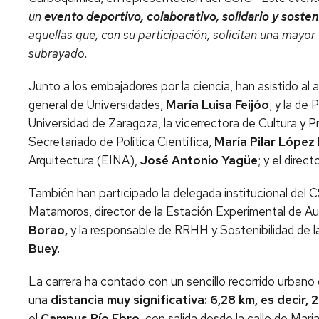
un
evento deportivo, colaborativo, solidario y sosten
aquellas que, con su participación, solicitan una mayor v
subrayado.
Junto a los embajadores por la ciencia, han asistido al
general de Universidades,
María Luisa Feijóo
; y la d
Universidad de Zaragoza, la vicerrectora de Cultura y P
Secretariado de Política Científica,
María Pilar López
Arquitectura (EINA),
José Antonio Yagüe
; y el direc
También han participado la delegada institucional del
Matamoros, director de la Estación Experimental de Au
Borao,
y la responsable de RRHH y Sostenibilidad de 
Buey.
La carrera ha contado con un sencillo recorrido urbano
una
distancia muy significativa: 6,28 km, es decir, 
el
Campus Río Ebro
, con salida desde la calle de Mar