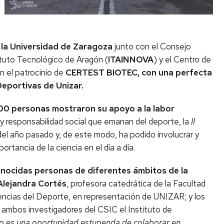
r
la Universidad de Zaragoza
junto con el Consejo
tituto Tecnológico de Aragón (
ITAINNOVA
) y el Centro de
on el patrocinio de
CERTEST BIOTEC, con una perfecta
Deportivas de Unizar.
00 personas mostraron su apoyo a la labor
 y responsabilidad social que emanan del deporte, la
II
del año pasado y, de este modo, ha podido involucrar y
rtancia de la ciencia en el día a día.
nocidas personas de diferentes ámbitos de la
Alejandra Cortés
, profesora catedrática de la Facultad
iencias del Deporte, en representación de UNIZAR; y los
, ambos investigadores del CSIC el Instituto de
o es una oportunidad estupenda de colaborar en